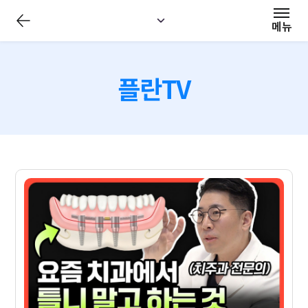
전
체
메뉴
메
뉴
닫
기
플란TV