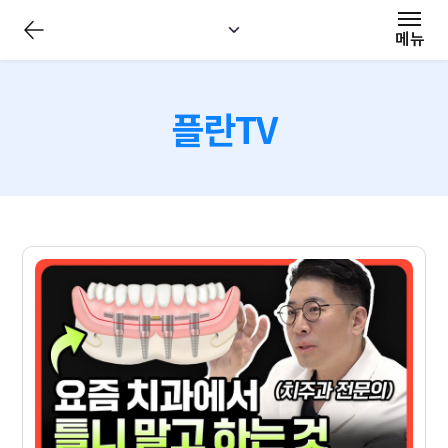
전
체
메뉴
메
뉴
닫
기
플란TV