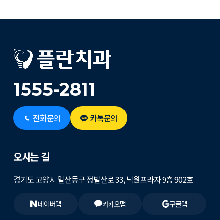
1555-2811
전화문의
카톡문의
오시는 길
경기도 고양시 일산동구 정발산로 33, 낙원프라자 9층 902호
네이버맵
카카오맵
구글맵