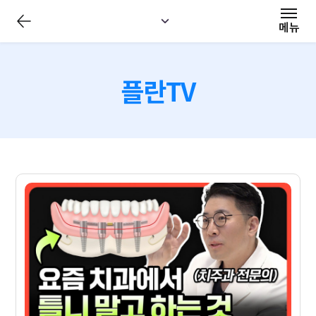
전
체
메뉴
메
뉴
닫
기
플란TV