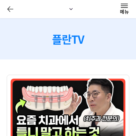
전
체
메뉴
메
뉴
닫
기
플란TV