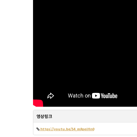
영상링크
https://youtu.be/54_m8peiHn0