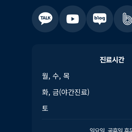
진료시간
월, 수, 목
화, 금(야간진료)
토
일요일, 공휴일 휴