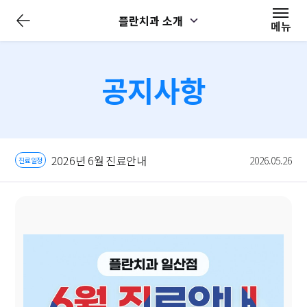
전
플란치과 소개
체
메뉴
메
뉴
닫
기
공지사항
2026년 6월 진료안내
2026.05.26
진료일정