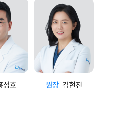
홍성호
원장
김현진