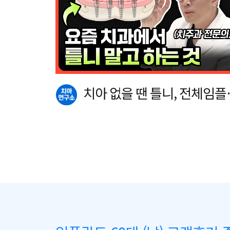
치아 없을 땐 틀니, 전체임플
트 말고 이…