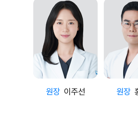
원장
이주선
원장