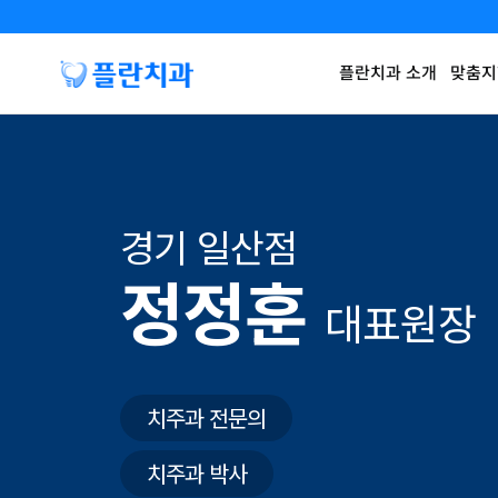
플란치과 소개
맞춤지
경기 일산점
정정훈
대표원장
치주과 전문의
치주과 박사