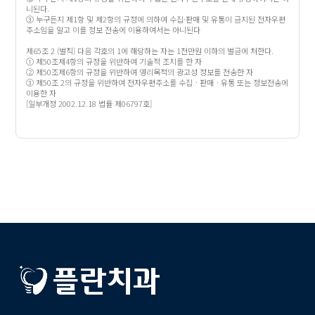
니된다.
③ 누구든지 제1항 및 제2항의 규정에 의하여 수집·판매 및 유통이 금지된 전자우편
주소임을 알고 이를 정보 전송에 이용하여서는 아니된다
제65조 2 (벌칙) 다음 각호의 1에 해당하는 자는 1천만원 이하의 벌금에 처한다.
① 제50조제4항의 규정을 위반하여 기술적 조치를 한 자
② 제50조제6항의 규정을 위반하여 영리목적의 광고성 정보를 전송한 자
③ 제50조 2의 규정을 위반하여 전자우편주소를 수집ㆍ판매ㆍ유통 또는 정보전송에
이용한 자
[일부개정 2002.12.18 법률 제06797호]