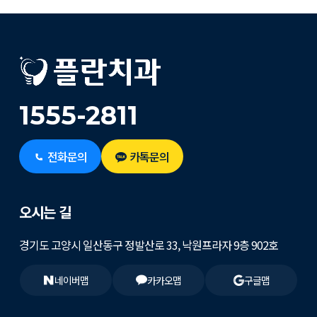
1555-2811
전화문의
카톡문의
오시는 길
경기도 고양시 일산동구 정발산로 33, 낙원프라자 9층 902호
네이버맵
카카오맵
구글맵