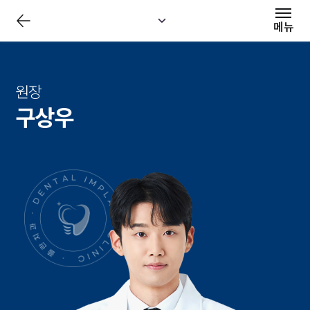
전
체
메뉴
메
뉴
닫
기
원장
구상우