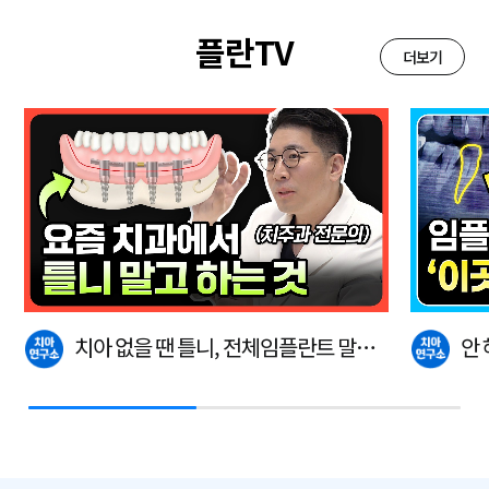
플란TV
더보기
치아 없을 땐 틀니, 전체임플란트 말고
안
이…
다.