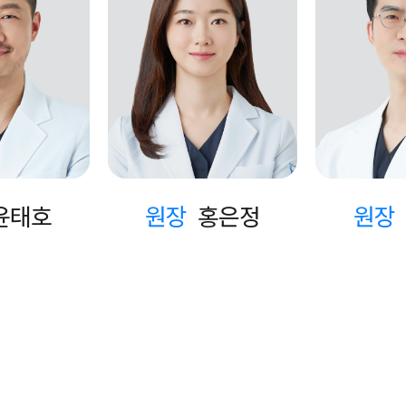
윤태호
원장
홍은정
원장