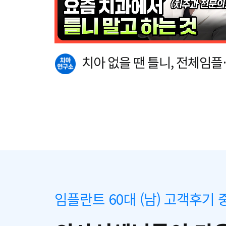
치아 없을 땐 틀니, 전체임플
트 말고 이…
임플란트 60대 (남) 고객후기 