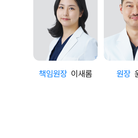
책임원장
이새롬
원장