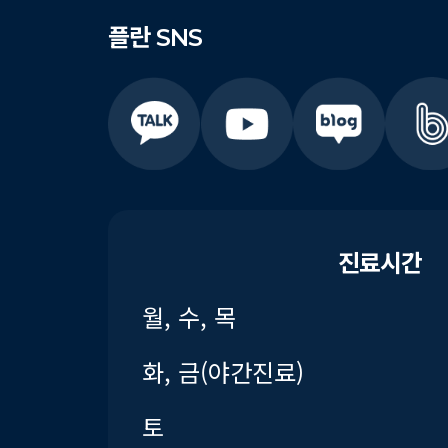
플란
SNS
진료시간
월, 수, 목
화, 금(야간진료)
토