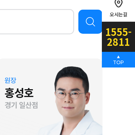
오시는길
1555-
2811
▲
TOP
원장
홍성호
경기 일산점