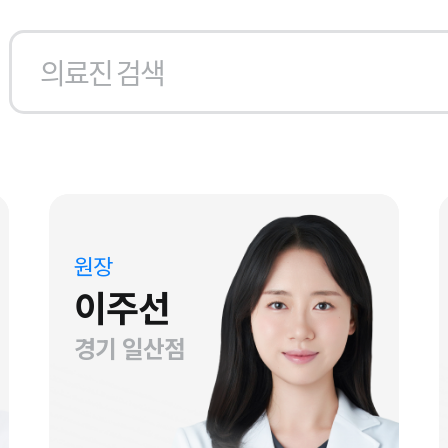
원장
이주선
경기 일산점