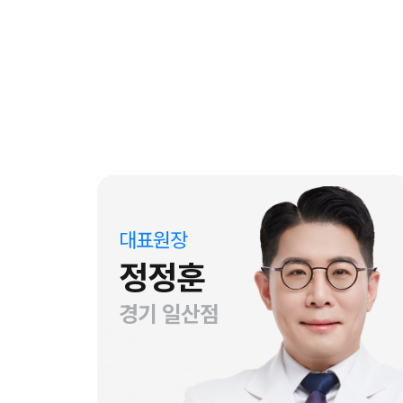
대표원장
정정훈
경기 일산점