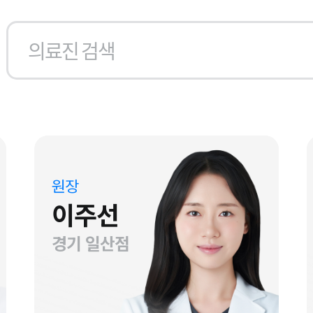
원장
이주선
경기 일산점