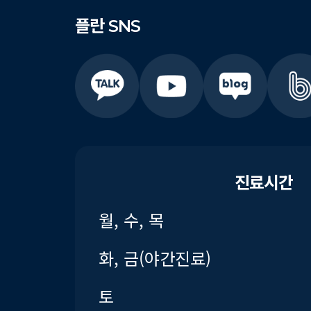
플란
SNS
진료시간
월, 수, 목
화, 금(야간진료)
토