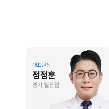
대표원장
정정훈
경기 일산점