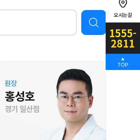
오시는길
1555-
2811
▲
TOP
원장
홍성호
경기 일산점