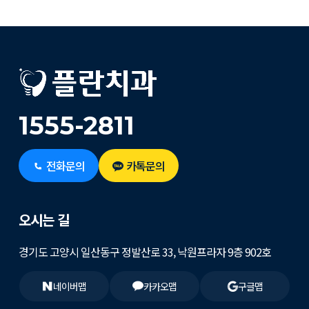
1555-2811
전화문의
카톡문의
오시는 길
경기도 고양시 일산동구 정발산로 33, 낙원프라자 9층 902호
네이버맵
카카오맵
구글맵